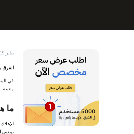
يناير 19, 2023
الفرق ب
في المح
معينة. 
ما ه
الإهلاك
بمعنى آ