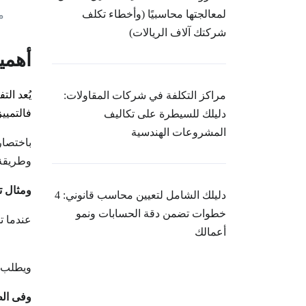
لمعالجتها محاسبيًا (وأخطاء تكلف
م
شركتك آلاف الريالات)
أهمية
يُعد الت
مراكز التكلفة في شركات المقاولات:
فالتميي
دليلك للسيطرة على تكاليف
المشروعات الهندسية
باختصار
وطريقة 
ومثال 
دليلك الشامل لتعيين محاسب قانوني: 4
خطوات تضمن دقة الحسابات ونمو
أعمالك
ب/ 1000ج
ويطلب إجر
وفى الط