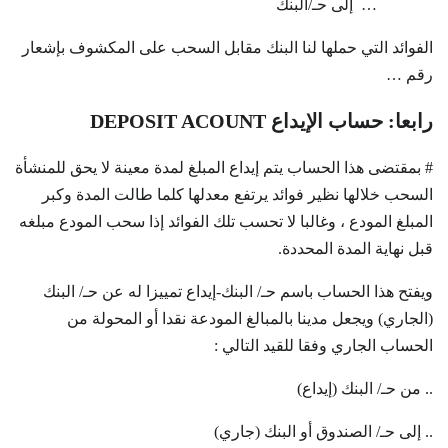
… إلى حـ/البنك
الفوائد التي حملها لنا البنك مقابل السحب على المكشوف بإشعار
رقم …
رابعا: حساب الإيداع DEPOSIT ACOUNT
# بمقتضى هذا الحساب يتم إيداع المبلغ لمدة معينة لا يحق للمنشأة
السحب خلالها نظير فوائد يرتفع معدلها كلما طالت المدة وكبر
المبلغ المودع ، وغالبا لا تحسب تلك الفوائد إذا سحب المودع مبلغه
قبل نهاية المدة المحددة.
ويفتح هذا الحساب باسم حـ/ البنك-إيداع تمييزا له عن حـ/ البنك
(الجاري) ويجعل مدينا بالمبالغ المودعة نقدا أو المحولة من
الحساب الجاري وفقا للقيد التالي :
.. من حـ/ البنك (إيداع)
.. إلى حـ/ الصندوق أو البنك (جاري)