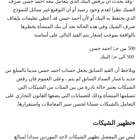
··وقد يحدث أن يرفض البنك الذي يتعامل معه احمد حسن صرف
الشيك نظرا لعدم وجود رصيد أو أن التوقيع غير مماثل للنموذج
الذي يحتفظ يه البنك أو لأن أحمد حسن قد أعطي تعليمات بإيقاف
صرف الشيك وفي هذه الحالة نجد أن بنك المنشأة يخطرها
بالواقعة بموجب إشعار يتم القيد التالي على أساسه:
500 من حـ/ احمد حسن
500 الى حـ/ البنك
ويلاحظ أن القيد السابق يجعل حساب احمد حسن مدينا بالمبلغ من
جديد باعتبار السداد السابق لم يتم ، وعلى العموم فان رفض
الشيكات يعتبر حالة نادرة من بين المئات من الشيكات التي
تتسلمها المنشأة وذلك للضمانات التي يضعها القانون التجاري على
التعامل بالشيكات ضمانا لحسن سير المعاملات واستقرارها.
♠
تظهير الشيكات
ليس من المفضل تظهير الشيكات لاحد الموردين سدادا لمبالغ