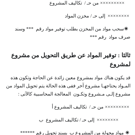
××××××××× من حـ / تكاليف المشروع
×××××××× إلى حـ / مخزن المواد
☀
سحب مواد من المخزن بطلب توفير مواد رقم *** وسند
صرف مواد رقم ***
ثالثا : توفير المواد عن طريق التحويل من مشروع
لمشروع
قد يكون هناك مواد بمشروع معين زائدة عن الحاجة وتكون هذه
المـواد يحتاجهـا مشروع آخر ففى هذه الحالة يتم تحويل المواد من
مشروع إلـى مـشروع وتكـون المعالجة المحاسبية كالآتى :
××××××××× من حـ / تكاليف المشروع أ
×××××××× إلى حـ / تكاليف المشروع ب
☀
مواد محولة من المشروع ب بسند تحويل رقم ******