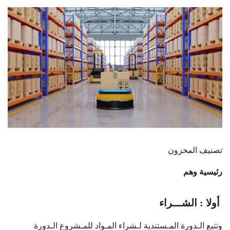
تصنيف المخزون
رئيسية وهم
أولا : الشـــراء
وتتبع الـدورة المـستندية لـشراء المـواد للمـشروع الـدورة