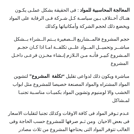
المعالجة المحاسبية للمواد
: فى الحقيقة بشكل عملـى يكـون
هنـاك أخـتلاف بـين سياسـة كـل شـركة فـى الرقابة على المواد
ويخضع ذلك لحجم الشركة وأمكانياتها وكذلك
حجم المشروع فالمــشاريع الــصغيرة يــتم الــشراء بــشكل
مباشــر وتحميــل المــواد علــى تكلفــة امـا اذا كـان حجـم
المـشروع كبيـر فأنـه مـن الـلازم إنـشاء مخـزن فرعـى داخـل
المشروع
مباشرة ويكون ذلك لدواعى تقليل
“تكلفة المشروع”
لتشوين
المواد المشتراه والمواد المصنعة خصيصا للمشروع مثل ابواب
الخشب والا لومنيوم وتشوين المواد بكميـات مناسـبة تجنبـا
لمـشاكل
عـدم تـوفر المواد فى كافة الاوقات وكذلك تجنبا لتقلبات الاسعار
فى بعض الاحيان ومن ثـم صرفها للمشروع حسب الحاجة وفى
الغالب تتوفر المواد التى يحتاجها المشروع من ثلاث مصادر