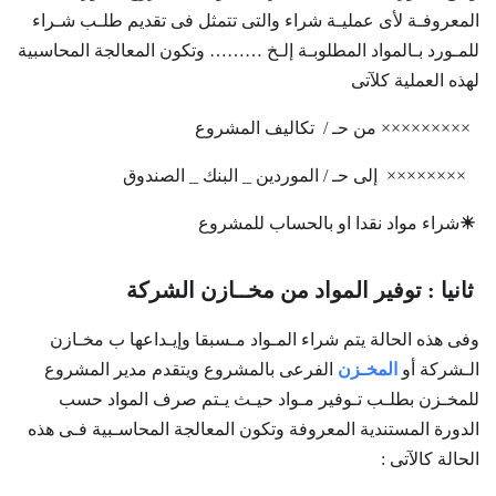
المعروفـة لأى عمليـة شراء والتى تتمثل فى تقديم طلـب شـراء
للمـورد بـالمواد المطلوبـة إلـخ ……… وتكون المعالجة المحاسبية
لهذه العملية كلآتى
××××××××× من حـ / تكاليف المشروع
×××××××× إلى حـ / الموردين _ البنك _ الصندوق
☀
شراء مواد نقدا او بالحساب للمشروع
ثانيا : توفير المواد من مخــازن الشركة
وفى هذه الحالة يتم شراء المـواد مـسبقا وإيـداعها ب مخـازن
الـشركة أو
المخـزن
الفرعى بالمشروع ويتقدم مدير المشروع
للمخـزن بطلـب تـوفير مـواد حيـث يـتم صرف المواد حسب
الدورة المستندية المعروفة وتكون المعالجة المحاسـبية فـى هذه
الحالة كالآتى :