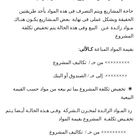
حاجة المشاريع ويتم التصرف فى هذه المواد بأحد طريقتين
الحقيقة وبشكل عملى فى نهاية بعض المـشاريع يكـون هنـاك
مـواد زائـدة عـن البيع وفى هذه الحالة يتم تخفيض تكلفة
المشروع
بقيمة المواد المباعة
كـالآتى
:
××××××××× من حـ / تكاليف المشروع
×××××××× إلى حـ / الصندوق أو البنك
☀
تخفيض تكلفة المشروع بما تم بيعه من مواد حسب القيمة
البيعية
رد المـواد الزائـدة لمخـزن الـشركة وفـى هـذه الحالـة أيـضا يـتم
تخفـيض تكلفـة المشروع بقيمة المواد
××××××××× من حـ / تكاليف المشروع