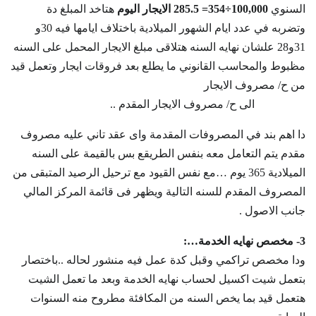
السنوي
100,000÷354= 285.5 الايجار اليوم
هتاخد المبلغ دة
وتضربه في عدد ايام الشهور الميلادية باختلاف ايامها فيه 30و
31و28 علشان نهايه السنه هتلاقى مبلغ الايجار المحمل على السنه
مظبوط والمحاسب القانوني ما يطلع بعد فروقات ايجار وتعمل قيد
من ح/ مصروف الايجار
الى ح/ مصروف الايجار المقدم ..
دا اهم بند في المصروفات المقدمة واى عقد تاني عليه مصروف
مقدم يتم التعامل معه بنفس الطريقع بس بالقيمة على السنه
الميلادية 365 يوم …مع نفس القيود مع ترحيل الرصيد المتبقى من
المصروف المقدم للسنه التالية ويظهر فى قائمة المركز المالي
جانب الاصول .
3-
مخصص نهايه الخدمة…:
ودا مخصص تراكمي وقبل كدة عمل فيه منشور لحاله ..باختصار
بتعمل شيت اكسيل لحساب نهايه الخدمة وبعد ما تعمل الشيت
هتعمل قيد بما يخص السنه من المكافئة مطروح منه السنوات