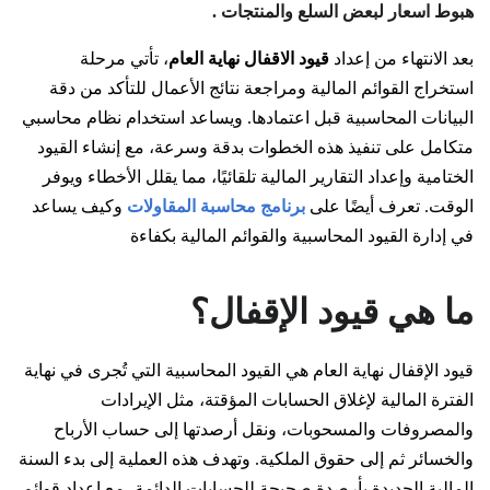
هبوط اسعار لبعض السلع والمنتجات .
بعد الانتهاء من إعداد
قيود الاقفال نهاية العام
، تأتي مرحلة
استخراج القوائم المالية ومراجعة نتائج الأعمال للتأكد من دقة
البيانات المحاسبية قبل اعتمادها. ويساعد استخدام نظام محاسبي
متكامل على تنفيذ هذه الخطوات بدقة وسرعة، مع إنشاء القيود
الختامية وإعداد التقارير المالية تلقائيًا، مما يقلل الأخطاء ويوفر
الوقت. تعرف أيضًا على
برنامج محاسبة المقاولات
وكيف يساعد
في إدارة القيود المحاسبية والقوائم المالية بكفاءة
ما هي قيود الإقفال؟
قيود الإقفال نهاية العام هي القيود المحاسبية التي تُجرى في نهاية
الفترة المالية لإغلاق الحسابات المؤقتة، مثل الإيرادات
والمصروفات والمسحوبات، ونقل أرصدتها إلى حساب الأرباح
والخسائر ثم إلى حقوق الملكية. وتهدف هذه العملية إلى بدء السنة
المالية الجديدة بأرصدة صحيحة للحسابات الدائمة، مع إعداد قوائم