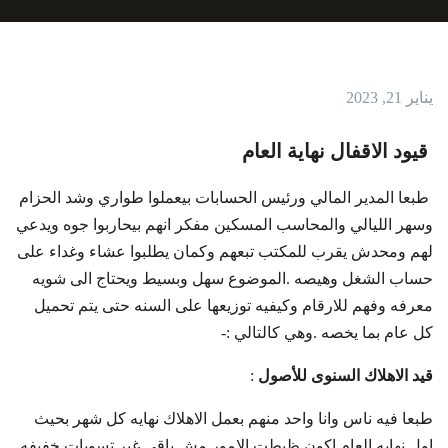
يناير 21, 2023
قيود الاقفال نهاية العام
طبعا المدير المالي ورئيس الحسابات بيعملوا طواري وشد الحزام
وسهر الليالي والمحاسب المسكين مفكر انهم بيحاربوا جوه ويدعي
لهم ومحدش يقرب للمكتب تبعهم وكمان يطلبوا عشاء وغداء على
حساب الشغل وهيصه .الموضوع سهل وبسيط ويحتاج الى شويه
معرفه وفهم للارقام وكيفيه توزيعها على السنه حتى يتم تحميل
كل عام بما يخصه .وهي كالتالي :-
قيد الاهلاك السنوى للأصول
:
طبعا فيه ناس وانا واحد منهم بعمل الاهلاك نهايه كل شهر بحيث
اول نهايه العام اكون ظبطت الامور مش باقى غير تسويات خفيفه