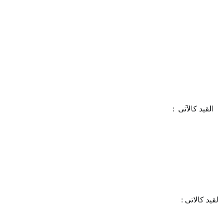
لقيد كالآتى :
د كالاتى :