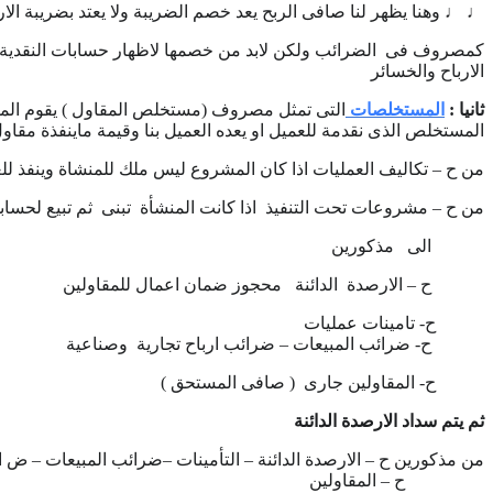
♩
♩
وهنا يظهر لنا صافى الربح يعد خصم الضريبة ولا يعتد بضريبة الار
كمصروف فى الضرائب ولكن لابد من خصمها لاظهار حسابات النقدية وص
الارباح والخسائر
ثانيا :
المستخلصات
التى تمثل مصروف (مستخلص المقاول ) يقوم المق
المستخلص الذى نقدمة للعميل او يعده العميل بنا وقيمة ماينفذة مقاول 
من ح – تكاليف العمليات اذا كان المشروع ليس ملك للمنشاة وينفذ للغ
من ح – مشروعات تحت التنفيذ اذا كانت المنشأة تبنى ثم تبيع لحسابه
الى مذكورين
ح – الارصدة الدائنة محجوز ضمان اعمال للمقاولين
ح- تامينات عمليات
ح- ضرائب المبيعات – ضرائب ارباح تجارية وصناعية
ح- المقاولين جارى ( صافى المستحق )
ثم يتم سداد الارصدة الدائنة
من مذكورين ح – الارصدة الدائنة – التأمينات –ضرائب المبيعات – ض 
ح – المقاولين