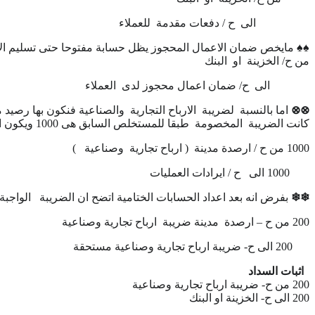
الى ح / دفعات مقدمة للعملاء
♠
♠
مايخص ضمان الاعمال المحجوز يظل حسابة مفتوحا حتى تسليم الاعما
من ح/ الخزينة او البنك
الى ح/ ضمان اعمال محجوز لدى العملاء
⊗⊗
اما بالنسبة لضريبة الارباح التجارية والصناعية فنكون بها رصي
كانت الضريبة المخصومة طبقا للمستخلص السابق هى 1000 ويكون القيد كالاتى
1000 من ح / ارصدة مدينة ( ارباح تجارية وصناعية )
1000 الى ح / ايرادات العمليات
❄❄
بفرض انه بعد اعداد الحسابات الختامية اتضح ان الضريبة الواجبة هى 1200 اذا هناك فرق
200 من ح – ارصدة مدينة ضريبة ارباح تجارية وصناعية
200 الى ح- ضريبة ارباح تجارية وصناعية مستحقة
اثبات السداد
200 من ح- ضريبة ارباح تجارية وصناعية
200 الى ح- الخزينة او البنك