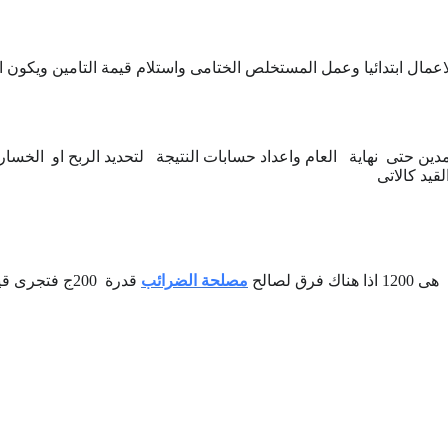
ل ابتدائيا وعمل المستخلص الختامى واستلام قيمة التامين ويكون الق
د مدين حتى نهاية العام واعداد حسابات النتيجة لتحديد الربح او ال
 لصالح
مصلحة الضرائب
قدرة 200ج فتجرى قيود اثبات استحقاق الضريبة كالاتى