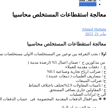
عرض سعر
معالجة استقطاعات المستخلص محاسبيا
Ahmed Shehata
يناير 21, 2023
معالجة استقطاعات المستخلص محاسبيا
اولا :
بجب التفرقة بين نوعين من المستخلصات الاولى مستخلصات تمثل اي
من مذكورين ح / ضمان اعمال 5% (ارصدة مدينة )
ح / دفعات مقدمة للعملاء
ح / ضرائب ارباح تجارية وصناعية 0.5%
ح / مصاريف العلميات ( دمغات عديدة )
ح/ ضرائب المبيعات
ح / تامينات المقاولات 2.9%تختلف باختلاف النشاط
ح / المقاولين جارى بصافى المستحق
الى ح/ ايرادات العمليات
☀
☀
يتم اقفال الدفعات المقدمة المخصومة فى حساب الدفعات المقدمة
من ح/ الخزينة او البنك