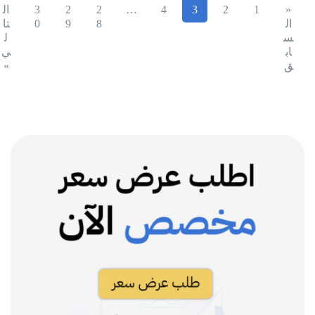
«
1
2
3
4
…
2
2
3
ال
ال
8
9
0
تا
س
ل
اب
ي
ق
»