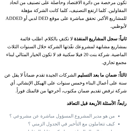
تكون مرخصة من دائرة الاقتصاد وحاصلة على تصنيف من اتحاد
المقاولين. كلما ارتفع التصنيف، كلما كانت الشركة مؤهلة
للمشاريع الأكبر. تحقق مباشرة على موقع DED لدبي أو ADDED
لأبوظبي.
ثانياً: سجل المشاريع المنفذة
لا تكتفِ بالكلام. اطلب قائمة
بمشاريع مشابهة لمشروعك نفّذتها الشركة خلال السنوات الثلاث
الماضية. شركة بنت 20 فيلا سكنية قد لا تكون الخيار المثالي لبناء
مجمع تجاري.
ثالثاً: ضمان ما بعد التسليم
الشركات الجيدة تقدم ضماناً لا يقل عن
سنة على أعمال البناء وخمس سنوات على الهيكل الإنشائي. أي
شركة ترفض تقديم ضمان مكتوب، أخرجها من قائمتك فوراً.
رابعاً: الأسئلة الأربعة قبل التعاقد
من هو مدير المشروع المسؤول مباشرة عن مشروعي ؟
كيف تتعاملون مع التأخير في الجدول الزمني ؟