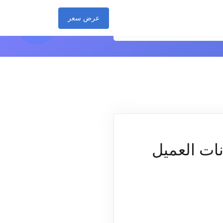
عرض سعر
نات العميل