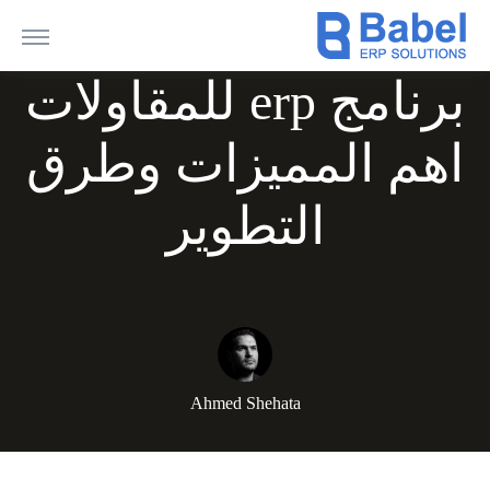
برنامج erp للمقاولات
اهم المميزات وطرق
التطوير
Ahmed Shehata