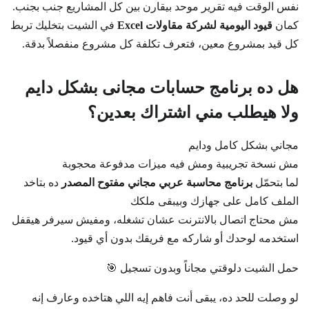
نفس الوقت فيه تقرير موحد بيقارن بين كل المشاريع جنب بجنب.
كمان
قيود اليومية لشركة مقاولات Excel
في الشيت بتخليك تربط
كل قيد بمشروع معين، فتعرف تكلفة كل مشروع منفصلاً بدقة.
هل ده برنامج حسابات مجانى بشكل دايم
ولا هيطلب مني اشتراك بعدين؟
مجاني بشكل كامل ودايم
مش نسخة تجريبية ومش فيه ميزات مدفوعة محجوبة
لما بتحمّل
برنامج محاسبة عربي مجاني مفتوح المصدر
ده بتاخد
الملف كامل على جهازك وبيبقى ملكك
مش محتاج اتصال بالانترنت عشان تشغله، ومفيش سيرفر هيقفل
استخدمه لوحدك أو شاركه مع فريقك بدون أي قيود.
حمل الشيت دلوقتي مجاناً وبدون تسجيل 🎯
لو وصلت للحد ده، يبقى أنت فاهم إيه اللي هتاخده وعارف إنه