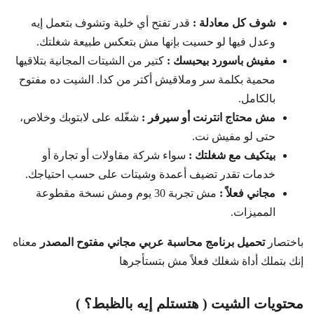
شوف كل معادلة :
قدر تفتح أي خلية وتشوف بتعمل إيه
وعدل فيها لو حسيت بإنها مش بتعكس طبيعة شغلتك.
مفيش باسورد بيحبسك :
كتير من الشيتات المجانية بتلاقيها
محمية بكلمة سر وملاقيش أكتر من كدا. الشيت ده مفتوح
بالكامل.
مش محتاج انترنت أو سيرفر :
شغّله على لابتوبك وخلاص،
حتى لو مفيش نت.
بيتكيف مع شغلتك :
سواء شركة مقاولات أو تجارة أو
خدمات تقدر تضيف أعمدة وشيتات على حسب احتياجك.
مجاني فعلاً :
مش تجربة 30 يوم ومش نسخة مقطوعة
المميزات.
باختصار
تحميل برنامج محاسبة عربي مجاني مفتوح المصدر
معناه
إنك بتملك أداة شغلك فعلاً مش بتستأجرها
محتويات الشيت ( هتستلم إيه بالظبط؟ )