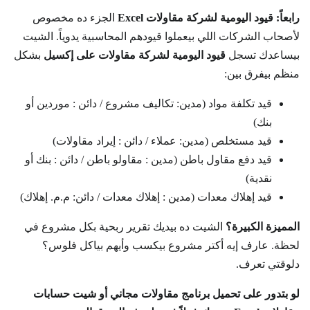
رابعاً: قيود اليومية لشركة مقاولات Excel
الجزء ده مخصوص
لأصحاب الشركات اللي بيعملوا قيودهم المحاسبية يدوياً. الشيت
بيساعدك تسجل
قيود اليومية لشركة مقاولات على إكسيل
بشكل
منظم بيفرق بين:
قيد تكلفة مواد (مدين: تكاليف مشروع / دائن : موردين أو
بنك)
قيد مستخلص (مدين: عملاء / دائن : إيراد مقاولات)
قيد دفع مقاول باطن (مدين : مقاولو باطن / دائن : بنك أو
نقدية)
قيد إهلاك معدات (مدين : إهلاك معدات / دائن: م.م. إهلاك)
المميزة الكبيرة؟
الشيت ده بيديك تقرير ربحية بكل مشروع في
لحظة. عارف إيه أكتر مشروع بيكسب وأيهم بياكل فلوس؟
دلوقتي تعرف.
لو بتدور على تحميل برنامج مقاولات مجاني أو شيت حسابات