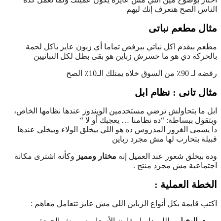
الناس الصح هتعرف إنك ليهم
مثال مطعم نباتى
مطعم بيقدم اكل نباتي بيرفض تماما أي زبون عايز ياكل لحمة
بالحركة دي هو ما خسرش زباين هو بقى بطل لكل النباتيين
رفضه لـ 90٪ من السوق خلاه يمتلك الـ10٪ الصح
مثال تانى : نظام ابل
ابل ما بتحاولش ترضي مستخدمين الويندوز عندها نظامها الخاص،
وبتقول ببساطة: “ده نظامنا … يعجبك أو لا “
دا يسمى الغرور المدروس ده هو اللي بيخلق الولاء وبيخلي عندها
قبيلة بتحارب لها مش مجرد زباين
وده بيخلق شعور عند العميل إنه
مختار ومميز
وكأنه اشترى مكانة
اجتماعية مش مجرد منتج .
الخطة العملية :
اكتب قايمة بكل أنواع الزباين اللي مش عايز تتعامل معاهم :
البخيل
– اللي دايما بيقارن الأسعار بس مش الجودة.