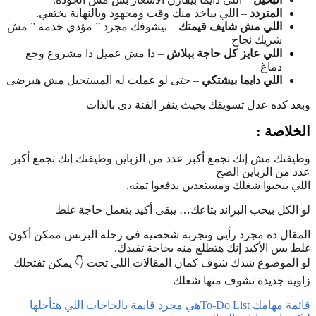
المتردد
– اللي بياخد منك وقت ومجهود وبالنهاية يختفي.
اللي مش شايف قيمتك
– بيشوفك مجرد ” مؤدي خدمة ” مش
شريك نجاح
اللي عايز كل حاجة ببلاش
– دا مش عميل دا مشروع وجع
دماغ
اللي دايما بيشتكي
– حتى لو عملت له المستحيل مش هيرضى
وبعد كده عدل تسويقك بحيث ينفر الفئة دي بالذات
الخلاصة :
وظيفتك مش إنك تجمع أكبر عدد من الزباين وظيفتك إنك تجمع أكبر
عدد من الزباين الصح
اللي بيحبوا شغلك ومستعدين يدفعوا تمنه.
لو الكل بيحب البراند بتاعك… يبقى أكيد بتعمل حاجة غلط
المقال ده مجرد رأيي وتجربة شخصية في رحلة البزنس ممكن أكون
غلط بس الأكيد إنك هتطلع منه بحاجة تفيدك.
لو الموضوع شدك شوف كمان المقالات اللي تحت 👇 يمكن تفتحلك
زاوية جديدة تشوف منها شغلك
قائمة مهامك To-Do Listهي مجرد قايمة بالحاجات اللي هتأجلها