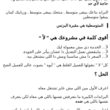
حاجة لأي حد
البراند بتاعك بيبقى متوسط , منتجك بيبقى متوسط , وزباينك كمان
بيبقوا متوسطين
المتوسطية هي مقبرة البزنس
أقوى كلمة في مشروعك هي ” لأ “
لأ… الخدمة دي مش معمولة ليك
لأ… ماينفعش نعمل التعديل دا عشان بيأثر على الجودة.
لأ… السعر دا مش مناسبنا ومش دا اللي بنشتغل بيه.
كل” لا ” بتقولها للعميل الغلط هي ” أيوه ” بصوت عالى للعميل الصح
الحل ؟
اعرف الأول مين اللي مش عايز تشتغل معاه
البراندات الكبيرة ما بتعرفش نفسها باللي هي معاه لكن بتعرف
نفسها باللي هي
ضده
اختار بوضوح مين اللي مش عايزه يكون عميلك ولما تعمل كده