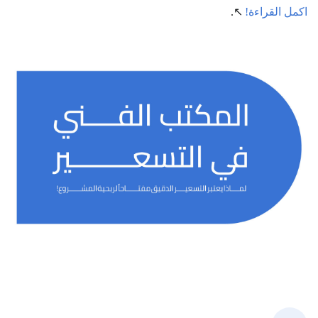
اكمل القراءة!
↖.