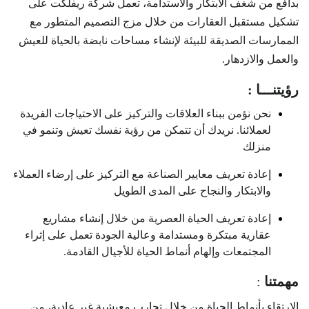
بدافع من شغف الابتكار والاستدامة، تعمل شركة ريفلكت على
تشكيل مستقبل العقارات من خلال مزج التصميم المتطور مع
الممارسات الصديقة للبيئة لإنشاء مساحات نابضة بالحياة للعيش
والعمل والازدهار.
رؤيتنـــا :
نحن نؤمن ببناء العلاقات والتركيز على الاحتياجات الفريدة
لعملائنا. نريدك أن تتمكن من رؤية نفسك تعيش وتنمو في
منزلك
إعادة تعريف معايير الصناعة مع التركيز على إرضاء العملاء
والابتكار والنجاح على المدى الطويل
إعادة تعريف الحياة العصرية من خلال إنشاء مشاريع
عقارية مبتكرة ومستدامة وعالية الجودة تعمل على إثراء
المجتمعات وإلهام أنماط الحياة للأجيال القادمة.
مهمتنا
:
الارتقاء بأنماط الحياة من خلال تجارب معيشية غير عادية، من