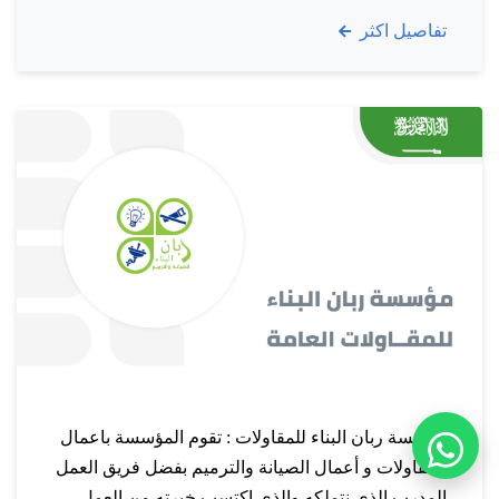
إنشاءها مخاطبة كافة فئات العملاء وكان لإختيار
تفاصيل اكثر
مواقعها التأثير المباشر على استمراريتها عبر سوق
يتحرك دوماً ويحتاج لمتغيرات جديدة…
مؤسسة ربان البناء للمقاولات : تقوم المؤسسة باعمال
المقاولات و أعمال الصيانة والترميم بفضل فريق العمل
المدرب الذي نتملكه والذي اكتسب خبرته من العمل