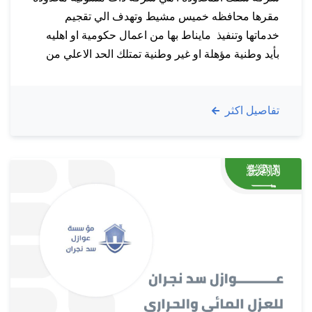
مقرها محافظه خميس مشيط وتهدف الي تقجيم
خدماتها وتنفيذ مايناط بها من اعمال حكومية او اهليه
بأيد وطنية مؤهلة او غير وطنية تمتلك الحد الاعلي من
المهارة في الاداء والتنفيذ رؤيتنــــا : التحول الي شركة
عملاقة تحقق أعلي معايير الجودة وفق أنظمة ولوائح
تفاصيل اكثر
تسهم في الرقي…