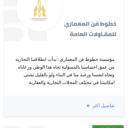
مؤسسة خطوط فن المعماري : بدأت انطلاقتنا التجارية
من عمق احساسنا بالمسؤلية تجاه هذا الوطن ورعاياه
وتجاه انفسنا ورغبة منا في البناء ولو بالقليل بشتي
امكانيتنا في مختلف المجلات التجارية والعقارية
والاستثمارية والانشائية وتنظيم واداره المعارض
والمهرجانات الداهلية والخارجية والتسويق لمختلف
تفاصيل اكثر
الأنشطة ورغبة منا في ان نساهم في التطوير وتقديم
الامتيازات وخدمة المجتمع وافراده وجميع قطاعاته
الحكومية…