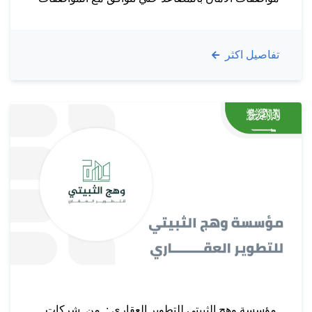
العالمية ويفوق توقعات العملاء من جودة وامان
المنتجات والخدمات التي تقدمها توفر الشركة جميع
تفاصيل اكثر
المصاعد بمختلف أنواعها ( مصاعد الافراد , مصاعد
الشركات ,…
مؤسسة وهج الثبيتي للتطوير العقاري : من شركات