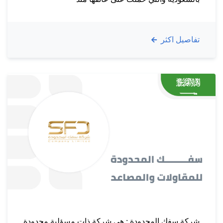
إنشــــاءها مخاطبة كافة فئات العملاء وكان لإختيار
مواقعها التأثير المباشر على استمراريتها عبر سوق
تفاصيل اكثر
يتحرك دوماً ويحتاج لمتغيرات جديدة وكفاءات عالية.
مايميـــزنـا : من اعمـــال الشركة : تم الربط…
شركة سفك المحدودة : هي شركة ذات مسؤلية محدودة