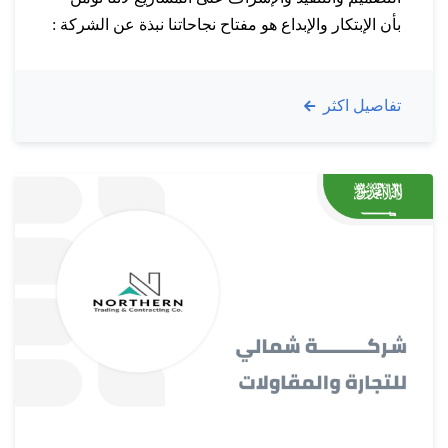
بأن الإبتكار والإبداع هو مفتاح نجاحاتنا نبذة عن الشركة :
مهمتنــا : هي تزويد عملائنا بتجربة بناء سلسة وخالية من
الإجهاد. نحن ندرك أن كل مشروع فريد من نوعه ،…
تفاصيل اكثر