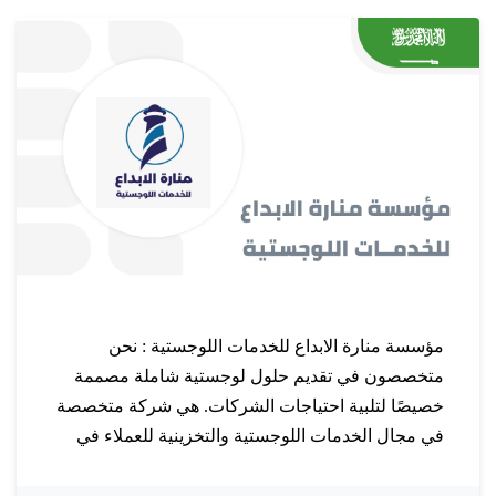
مؤسسة منارة الابداع للخدمات اللوجستية : نحن
متخصصون في تقديم حلول لوجستية شاملة مصممة
خصيصًا لتلبية احتياجات الشركات. هي شركة متخصصة
في مجال الخدمات اللوجستية والتخزينية للعملاء في
جميع انحاء المملكة العربية السعودية وخارجها ، ويجد
لدينا إمكانات كبيرة بتوفير حلول متكاملة لعملائها