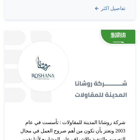
تفاصيل اكثر
وتشارك في تعزيز نجاح عملائها في أنشطتها وفاعلية
أعمالها. وبفضل التزامنا القوي…
شركة روشانا المدينة للمقاولات : تأسست في عام
2003 ونعتز بأن نكون من أهم صروح العمل في مجال
التصميم والتنفيذ والإشراف على المشاريع لأننا نؤمن