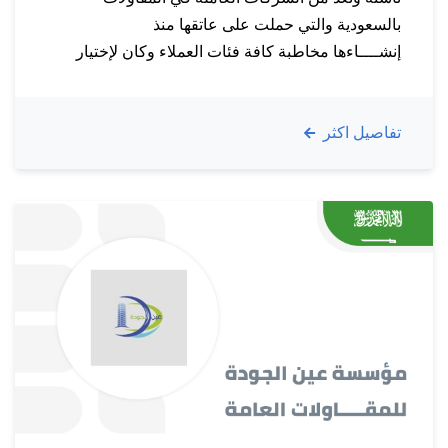
بالسعودية والتي حملت على عاتقها منذ
إنشــــاءها مخاطبة كافة فئات العملاء وكان لإختيار
مواقعها التأثير المباشر على استمراريتها عبر سوق
يتحرك دوماً ويحتاج لمتغيرات جديدة وكفاءات عالية.
تفاصيل اكثر
مجالات عمـل الشــــــركة : مايميـــزنـا : تم الربط
بنجاح لمؤسسة شروق الاقتصاد للمقاولات في
المرحلة…