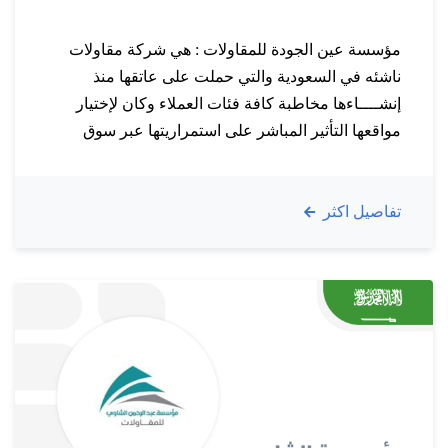
مؤسسة عين الجودة للمقاولات : هي شركة مقاولات
ناشئه في السعودية والتي حملت على عاتقها منذ
إنشــــاءها مخاطبة كافة فئات العملاء وكان لإختيار
مواقعها التأثير المباشر على استمراريتها عبر سوق
يتحرك دوماً ويحتاج لمتغيرات جديدة وكفاءات عالية.
مجالات عمـل الشــــــركة : مايميـــزنـا : تم الربط
تفاصيل اكثر
بنجاح لمؤسسة عين الجودة للمقاولات في المرحلة
الثانية والتى تعرف باسم مرحلة…