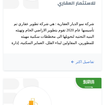
شركة نمو الديار العقارية : هي شركة تطوير عقاري تم
تأسيسها عام 2020 تقوم بتطوير الاراضي الخام وتهيئه
البنيه التحتيه لتحويلها الى مخططات سكنية مهيئه
للمطورين، المقاولين لبناء الفلل، العماير السكنية، إدارة
الاملاك والممتلكات نسعى جاهدين لنكون الخيار الأول
في أذهان الضيوف والمالكين والموهوبين ولذلك يمكنك
تفاصيل اكثر
ان تمتلك عقارك المناسب بأسهل الطرق و اسرع خدمة
وافضل جودة…